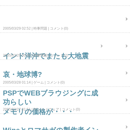
2005/03/29 02:52
時事問題
コメント(0)
インド洋沖でまたも大地震
2005/03/29 00:38
時事問題
コメント(2)
哀・地球博?
2005/03/28 01:14
ゲーム
コメント(0)
PSPでWEBブラウジングに成
功らしい
2005/03/27 01:51
PCハードウェア
コメント(0)
メモリの価格が・・・