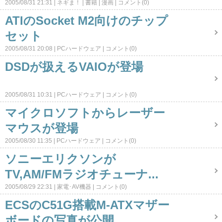
2005/08/31 21:31
ネギま！
書籍
漫画
コメント(0)
ATIのSocket M2向けのチップ
セット
2005/08/31 20:08
PCハードウェア
コメント(0)
DSDが扱えるVAIOが登場
2005/08/31 10:31
PCハードウェア
コメント(0)
マイクロソフトからレーザー
マウスが登場
2005/08/30 11:35
PCハードウェア
コメント(0)
ソニーエリクソンが
TV,AM/FMラジオチューナ...
2005/08/29 22:31
家電･AV機器
コメント(0)
ECSのC51G搭載M-ATXマザー
ボードの写真が公開