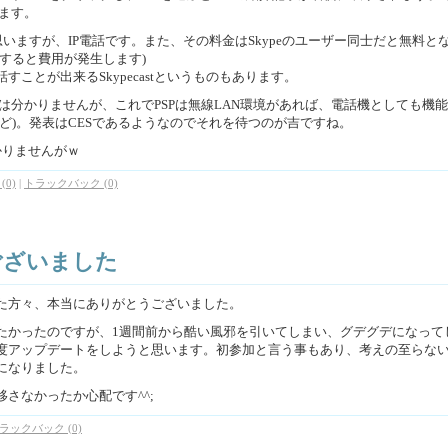
います。
思いますが、IP電話です。また、その料金はSkypeのユーザー同士だと無料と
すると費用が発生します)
ことが出来るSkypecastというものもあります。
つかは分かりませんが、これでPSPは無線LAN環境があれば、電話機としても機
ど)。発表はCESであるようなのでそれを待つのが吉ですね。
かりませんがｗ
(0)
|
トラックバック (0)
ございました
た方々、本当にありがとうございました。
たかったのですが、1週間前から酷い風邪を引いてしまい、グデグデになって
度アップデートをしようと思います。初参加と言う事もあり、考えの至らな
になりました。
さなかったか心配です^^;
ラックバック (0)