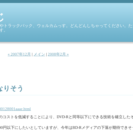
じ
やトラックバック、ウェルカムっす。どんどんしちゃってください。た
す。
« 2007年12月
|
メイン
|
2008年2月 »
なりそう
080128001aaae.html
材料のコストを低減することにより、DVD-Rと同等以下にできる技術を確立した
00円以下にしたいとしていますが、今年はBD-Rメディアの下落が期待できそ