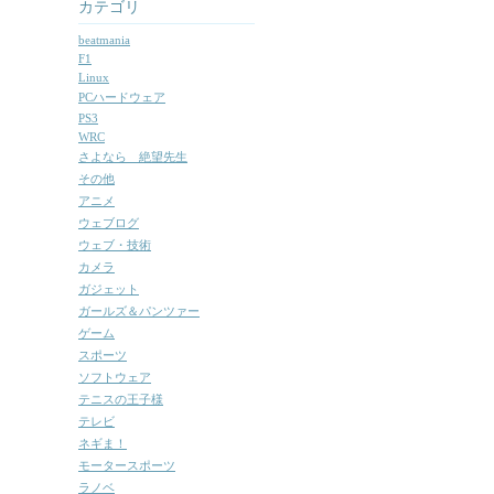
カテゴリ
beatmania
F1
Linux
PCハードウェア
PS3
WRC
さよなら 絶望先生
その他
アニメ
ウェブログ
ウェブ・技術
カメラ
ガジェット
ガールズ＆パンツァー
ゲーム
スポーツ
ソフトウェア
テニスの王子様
テレビ
ネギま！
モータースポーツ
ラノベ