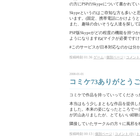
の方にPSPのSkypeについて書かれて
Skypeというのはご存知な方も多いと
います。(固定、携帯電話にかけようと
また、趣味の合いそうな人達を探して話す
PSP版Skypeがどの程度の機能を持
ようになりますね(マイクが必要ですけ
#このサービスが日本対応なのかは分
投稿時刻 01:36
ゲーム
|
個別ページ
|
コメント 
2008-01-01
コミケ73ありがとう
コミケで作品を持っていってくださっ
本当はもう少しまともな作品を提供し
ました。本来の姿になったところで一
が沢山ありましたが、とてもいい経験
隣接していたサークルの方々に風邪を移
投稿時刻 00:13
|
個別ページ
|
コメント (0)
|
ト