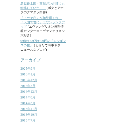
鳥越俊太郎・直腸ガンが肺にも
転移していた！！
(ボクとアナ
タのナマダラ白書)
「ヱヴァ序」が初登場１位
「天国で君に」はワンランクア
ップ
(エヴァンゲリオン無料情
報センター＠エヴァンゲリオン
大好き)
99億9999万9999円の「ロンギヌ
スの槍」
(とれたて時事ネタ！
ニュースなブログ)
アーカイブ
2025年9月
2016年1月
2015年12月
2015年7月
2014年12月
2014年8月
2014年3月
2013年11月
2013年10月
2013年7月