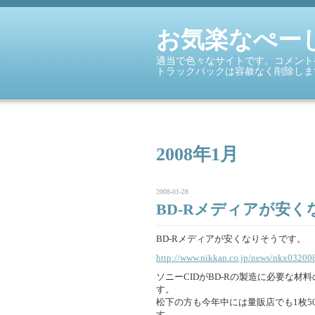
お気楽なぺー
適当で色々なサイトです。コメント
トラックバックは容赦なく削除しま
2008年1月
2008-01-28
BD-Rメディアが安く
BD-Rメディアが安くなりそうです。
http://www.nikkan.co.jp/news/nkx0320
ソニーCIDがBD-Rの製造に必要な
す。
松下の方も今年中には量販店でも1枚5
す。