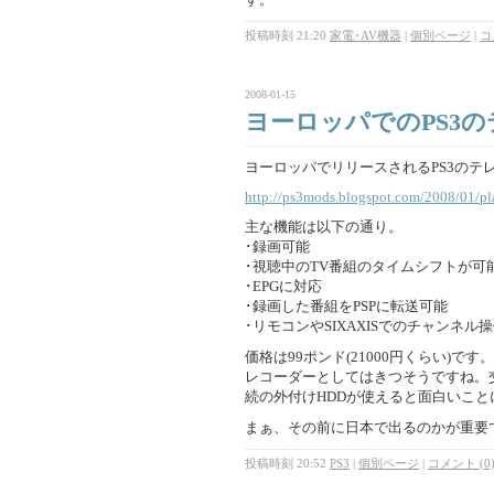
投稿時刻 21:20
家電･AV機器
|
個別ページ
|
コ
2008-01-15
ヨーロッパでのPS3
ヨーロッパでリリースされるPS3の
http://ps3mods.blogspot.com/2008/01/pla
主な機能は以下の通り。
･録画可能
･視聴中のTV番組のタイムシフトが可
･EPGに対応
･録画した番組をPSPに転送可能
･リモコンやSIXAXISでのチャンネル
価格は99ポンド(21000円くらい)
レコーダーとしてはきつそうですね。交
続の外付けHDDが使えると面白いこ
まぁ、その前に日本で出るのかが重要
投稿時刻 20:52
PS3
|
個別ページ
|
コメント (0