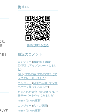
携帯URL
るた
携帯にURLを送る
える
最近のコメント
て欲し
ニンジャー
(
BDP-93をBDP-
93NXEにアップグレードしまし
た
)
DAI
(
BDP-93をBDP-93NXEにア
ップグレードしました
)
ニンジャー
(
NECのS70FLで安サ
ーバーを作ってみました
)
だまされた気分
(
NECのS70FLで
安サーバーを作ってみました
)
kenny
(
久々の更新
)
ニンジャー
(
久々の更新
)
その下
kenny
(
久々の更新
)