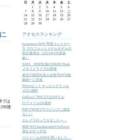
日
月
火
水
木
金
土
1
2
3
4
5
6
7
8
9
10
11
12
13
14
15
16
17
18
19
20
21
22
23
24
25
26
27
28
29
30
に
アクセスランキング
beatmania IIDX 専用コントロー
ラ プロフェッショナルモデルの
安定運用法（2025年9月最新
版）
SATA HDD互換のNAND Flash
メモリドライブが登場
東芝の西田社長が次世代DVD規
格統一に意欲
PS3のビットマッピングフィル
タ3の感想
GeForce 7800 GTは449ドル
準では
F1アメリカGP感想
SB接
PSPでWEBブラウジングに成功
らしい
エレグラ行ってきましたー。
BDP-93でmediatombからのwav
再生を行う方法
バイトヘル2000を買いました。