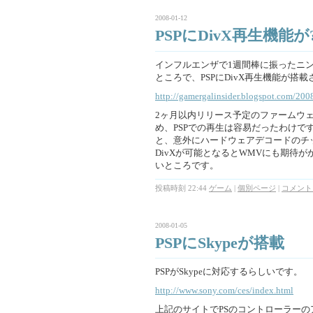
2008-01-12
PSPにDivX再生機能が
インフルエンザで1週間棒に振ったニ
ところで、PSPにDivX再生機能が搭載
http://gamergalinsider.blogspot.com/200
2ヶ月以内リリース予定のファームウェ
め、PSPでの再生は容易だったわけですが、D
と、意外にハードウェアデコードのチ
DivXが可能となるとWMVにも期待が
いところです。
投稿時刻 22:44
ゲーム
|
個別ページ
|
コメント 
2008-01-05
PSPにSkypeが搭載
PSPがSkypeに対応するらしいです。
http://www.sony.com/ces/index.html
上記のサイトでPSのコントローラーの