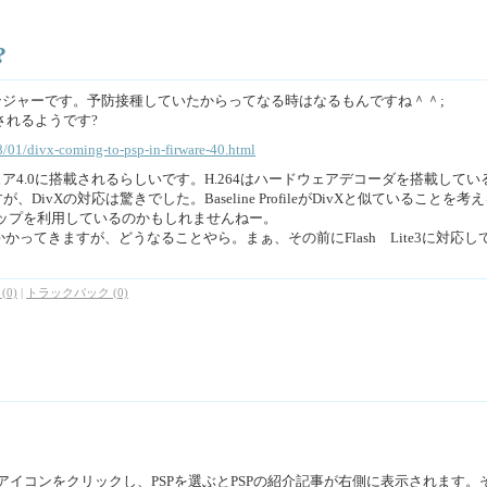
?
ンジャーです。予防接種していたからってなる時はなるもんですね＾＾;
されるようです?
8/01/divx-coming-to-psp-in-firware-40.html
ア4.0に搭載されるらしいです。H.264はハードウェアデコーダを搭載してい
ivXの対応は驚きでした。Baseline ProfileがDivXと似ていることを考
ップを利用しているのかもしれませんねー。
かかってきますが、どうなることやら。まぁ、その前にFlash Lite3に対応し
(0)
|
トラックバック (0)
アイコンをクリックし、PSPを選ぶとPSPの紹介記事が右側に表示されます。