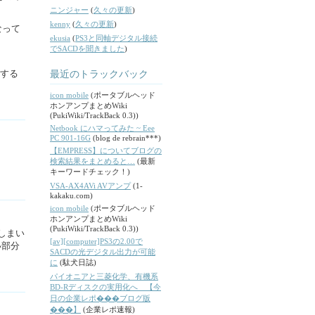
ニンジャー
(
久々の更新
)
kenny
(
久々の更新
)
なって
ekusia
(
PS3と同軸デジタル接続
でSACDを聞きました
)
能する
最近のトラックバック
icon mobile
(ポータブルヘッド
ホンアンプまとめWiki
(PukiWiki/TrackBack 0.3))
Netbook にハマってみた ~ Eee
PC 901-16G
(blog de rebrain***)
【EMPRESS】についてブログの
検索結果をまとめると…
(最新
キーワードチェック！)
VSA-AX4AVi AVアンプ
(1-
kakaku.com)
icon mobile
(ポータブルヘッド
ホンアンプまとめWiki
(PukiWiki/TrackBack 0.3))
しまい
[av][computer]PS3の2.00で
い部分
SACDの光デジタル出力が可能
に
(駄犬日誌)
パイオニアと三菱化学、有機系
BD-Rディスクの実用化へ 【今
日の企業レポ���ブログ版
���】
(企業レポ速報)