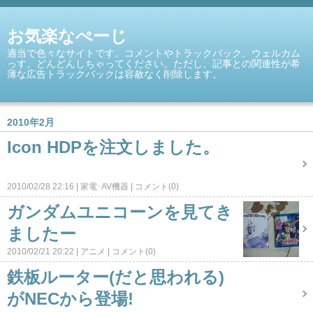
お気楽なぺーじ
適当で色々なサイトです。コメントやトラックバック、ウェルカム
っす。どんどんしちゃってください。ただし、記事との関連性が希
薄な広告トラックバックは容赦なく削除します。
2010年2月
Icon HDPを注文しました。
2010/02/28 22:16
家電･AV機器
コメント(0)
ガンダムユニコーンを見てき
ましたー
2010/02/21 20:22
アニメ
コメント(0)
鉄板ルーター(だと思われる)
がNECから登場!