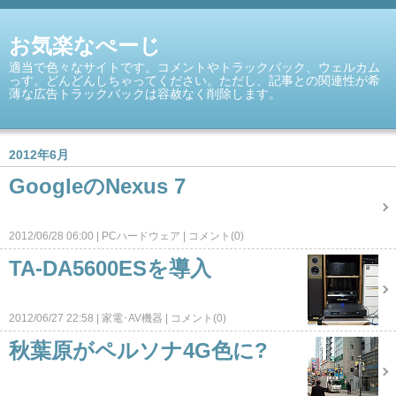
お気楽なぺーじ
適当で色々なサイトです。コメントやトラックバック、ウェルカム
っす。どんどんしちゃってください。ただし、記事との関連性が希
薄な広告トラックバックは容赦なく削除します。
2012年6月
GoogleのNexus 7
2012/06/28 06:00
PCハードウェア
コメント(0)
TA-DA5600ESを導入
2012/06/27 22:58
家電･AV機器
コメント(0)
秋葉原がペルソナ4G色に?