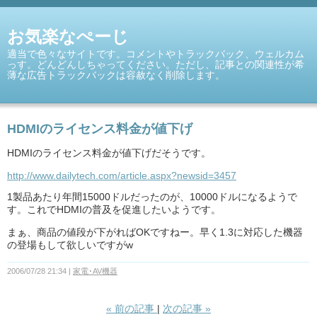
お気楽なぺーじ
適当で色々なサイトです。コメントやトラックバック、ウェルカム
っす。どんどんしちゃってください。ただし、記事との関連性が希
薄な広告トラックバックは容赦なく削除します。
HDMIのライセンス料金が値下げ
HDMIのライセンス料金が値下げだそうです。
http://www.dailytech.com/article.aspx?newsid=3457
1製品あたり年間15000ドルだったのが、10000ドルになるようで
す。これでHDMIの普及を促進したいようです。
まぁ、商品の値段が下がればOKですねー。早く1.3に対応した機器
の登場もして欲しいですがw
2006/07/28 21:34
家電･AV機器
«
前の記事
次の記事
»