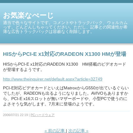
お気楽なぺーじ
適当で色々なサイトです。コメントやトラックバック、ウェルカム
っす。どんどんしちゃってください。ただし、記事との関連性が希
薄な広告トラックバックは容赦なく削除します。
HISからPCI-E x1対応のRADEON X1300 HMが登場
HISからPCI-E x1対応のRADEON X1300 HM搭載のビデオカード
が登場するようです。
http://www.theinquirer.net/default.aspx?article=32749
PCI-E対応ビデオカードといえばMatroxからG550が出ているぐらい
でしたが、RADEONも出るようになりました。AVIVOもありますか
ら、PCI-E x16スロットが無いマザーボードや、小型PCで使うのに
よさそうな気がします。7月末に登場のようです。
2006/07/21 22:19
PCハードウェア
«
前の記事
次の記事
»