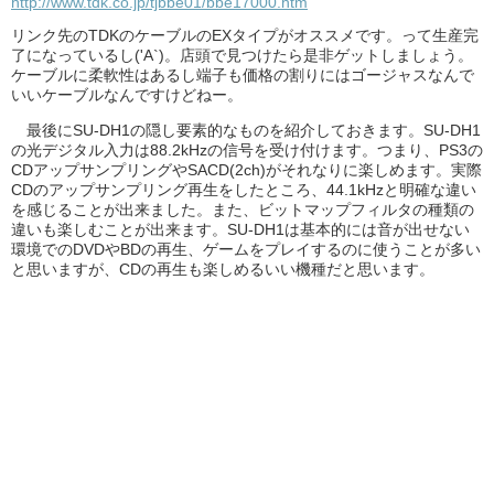
http://www.tdk.co.jp/tjbbe01/bbe17000.htm
リンク先のTDKのケーブルのEXタイプがオススメです。って生産完
了になっているし('A`)。店頭で見つけたら是非ゲットしましょう。
ケーブルに柔軟性はあるし端子も価格の割りにはゴージャスなんで
いいケーブルなんですけどねー。
最後にSU-DH1の隠し要素的なものを紹介しておきます。SU-DH1
の光デジタル入力は88.2kHzの信号を受け付けます。つまり、PS3の
CDアップサンプリングやSACD(2ch)がそれなりに楽しめます。実際
CDのアップサンプリング再生をしたところ、44.1kHzと明確な違い
を感じることが出来ました。また、ビットマップフィルタの種類の
違いも楽しむことが出来ます。SU-DH1は基本的には音が出せない
環境でのDVDやBDの再生、ゲームをプレイするのに使うことが多い
と思いますが、CDの再生も楽しめるいい機種だと思います。