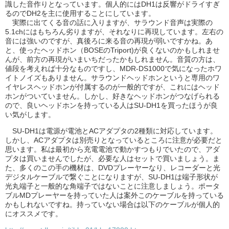
識した音作りとなっています。個人的にはDH1は反響がドライすぎ
るのでDH2を主に使用することにしています。
実際に出てくる音の話に入りますが、サラウンド音声は実際の
5.1chにはもちろん劣りますが、それなりに再現しています。左右の
音には強いのですが、真後ろに来る音の再現が弱いですかね。あ
と、使ったヘッドホン（BOSEのTriport)が良くないのかもしれませ
んが、前方の再現がいまいちだったかもしれません。音質の方は、
値段を考えれば十分なものですし、MDR-DS1000で気になったホワ
イトノイズもありません。サラウンドヘッドホンというと専用のワ
イヤレスヘッドホンが付属するのが一般的ですが、これにはヘッド
ホンがついていません。しかし、好きなヘッドホンがつなげられる
ので、良いヘッドホンを持っている人はSU-DH1を買ったほうが良
い気がします。
SU-DH1は電源が電池とACアダプタの2種類に対応しています。
しかし、ACアダプタは別売りとなっているところに注意が必要だと
思います。私は最初から充電電池で動かすつもりでいたので、アダ
プタは買いませんでしたが、必要な人はセットで買いましょう。ま
た、多くのこの手の機材は、DVDプレーヤーなり、レコーダーと光
デジタルケーブルで繋ぐことになりますが、SU-DH1は端子形状が
光丸端子と一般的な角端子ではないことに注意しましょう。ポータ
ブルMDプレーヤーを持っていた人は案外このケーブルを持っている
かもしれないですね。持っていない場合は以下のケーブルが個人的
にオススメです。