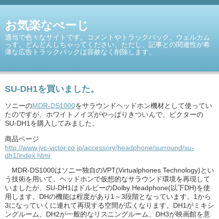
お気楽なぺーじ
適当で色々なサイトです。コメントやトラックバック、ウェルカム
っす。どんどんしちゃってください。ただし、記事との関連性が希
薄な広告トラックバックは容赦なく削除します。
SU-DH1を買いました。
ソニーの
MDR-DS1000
をサラウンドヘッドホン機材として使ってい
たのですが、ホワイトノイズがやっぱりきついんで、ビクターの
SU-DH1を購入してみました。
商品ページ
http://www.jvc-victor.co.jp/accessory/headphone/surround/su-
dh1/index.html
MDR-DS1000はソニー独自のVPT(Virtualphones Technology)とい
う技術を用いて、ヘッドホンで仮想的なサラウンド環境を再現して
いましたが、SU-DH1はドルビーのDolby Headphone(以下DH)を使
用します。DHの機能は程度があり1～3段階となっています。1から
3になっていくに連れて再現する空間が広くなります。DH1がミキシ
ングルーム、DH2が一般的なリスニングルーム、DH3が映画館を意