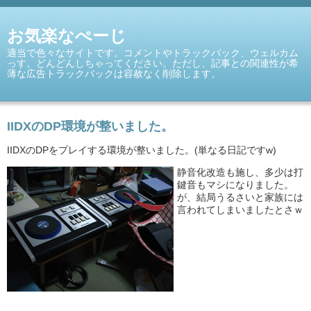
お気楽なぺーじ
適当で色々なサイトです。コメントやトラックバック、ウェルカム
っす。どんどんしちゃってください。ただし、記事との関連性が希
薄な広告トラックバックは容赦なく削除します。
IIDXのDP環境が整いました。
IIDXのDPをプレイする環境が整いました。(単なる日記ですw)
静音化改造も施し、多少は打
鍵音もマシになりました。
が、結局うるさいと家族には
言われてしまいましたとさｗ