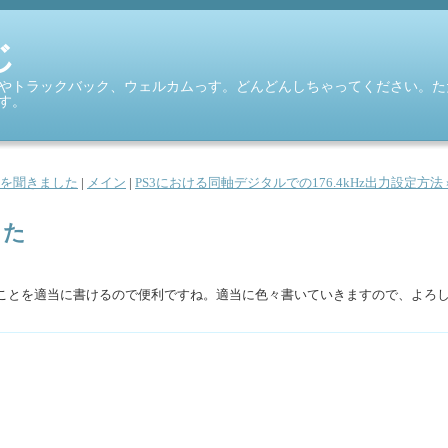
じ
やトラックバック、ウェルカムっす。どんどんしちゃってください。た
す。
CDを聞きました
|
メイン
|
PS3における同軸デジタルでの176.4kHz出力設定方法 
した
ことを適当に書けるので便利ですね。適当に色々書いていきますので、よろ