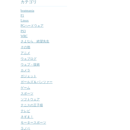
カテゴリ
beatmania
F1
Linux
PCハードウェア
PS3
WRC
さよなら 絶望先生
その他
アニメ
ウェブログ
ウェブ・技術
カメラ
ガジェット
ガールズ＆パンツァー
ゲーム
スポーツ
ソフトウェア
テニスの王子様
テレビ
ネギま！
モータースポーツ
ラノベ