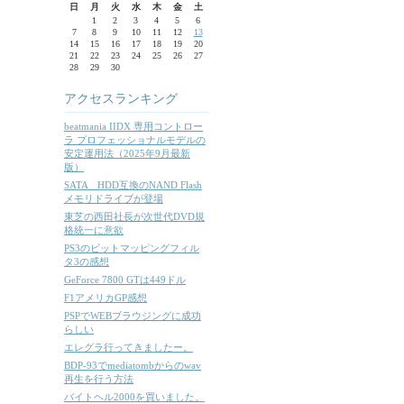
日
月
火
水
木
金
土
1
2
3
4
5
6
7
8
9
10
11
12
13
14
15
16
17
18
19
20
21
22
23
24
25
26
27
28
29
30
アクセスランキング
beatmania IIDX 専用コントロー
ラ プロフェッショナルモデルの
安定運用法（2025年9月最新
版）
SATA HDD互換のNAND Flash
メモリドライブが登場
東芝の西田社長が次世代DVD規
格統一に意欲
PS3のビットマッピングフィル
タ3の感想
GeForce 7800 GTは449ドル
F1アメリカGP感想
PSPでWEBブラウジングに成功
らしい
エレグラ行ってきましたー。
BDP-93でmediatombからのwav
再生を行う方法
バイトヘル2000を買いました。