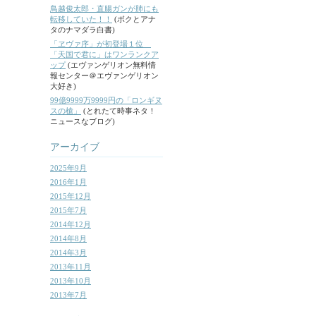
鳥越俊太郎・直腸ガンが肺にも
転移していた！！
(ボクとアナ
タのナマダラ白書)
「ヱヴァ序」が初登場１位
「天国で君に」はワンランクア
ップ
(エヴァンゲリオン無料情
報センター＠エヴァンゲリオン
大好き)
99億9999万9999円の「ロンギヌ
スの槍」
(とれたて時事ネタ！
ニュースなブログ)
アーカイブ
2025年9月
2016年1月
2015年12月
2015年7月
2014年12月
2014年8月
2014年3月
2013年11月
2013年10月
2013年7月