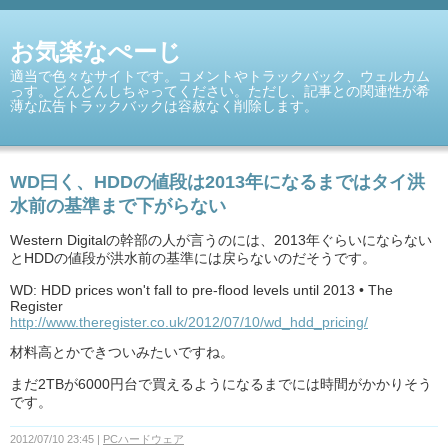
お気楽なぺーじ
適当で色々なサイトです。コメントやトラックバック、ウェルカム
っす。どんどんしちゃってください。ただし、記事との関連性が希
薄な広告トラックバックは容赦なく削除します。
WD曰く、HDDの値段は2013年になるまではタイ洪
水前の基準まで下がらない
Western Digitalの幹部の人が言うのには、2013年ぐらいにならない
とHDDの値段が洪水前の基準には戻らないのだそうです。
WD: HDD prices won't fall to pre-flood levels until 2013 • The
Register
http://www.theregister.co.uk/2012/07/10/wd_hdd_pricing/
材料高とかできついみたいですね。
まだ2TBが6000円台で買えるようになるまでには時間がかかりそう
です。
2012/07/10 23:45
PCハードウェア