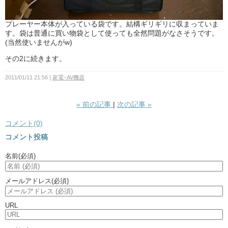
プレーヤー本体が入っている袋です。結構ギリギリに収まっていま
す。袋は普通に買い物袋として使っても全然問題がなさそうです。
(当然使いませんがw)
その2に続きます。
2011/01/11 21:56
家電･AV機器
«
前の記事
次の記事
»
コメント(0)
コメント投稿
名前
(必須)
メールアドレス
(必須)
URL