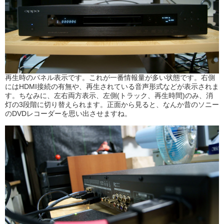
再生時のパネル表示です。これが一番情報量が多い状態です。右側
にはHDMI接続の有無や、再生されている音声形式などが表示されま
す。ちなみに、左右両方表示、左側(トラック、再生時間)のみ、消
灯の3段階に切り替えられます。正面から見ると、なんか昔のソニー
のDVDレコーダーを思い出させますね。