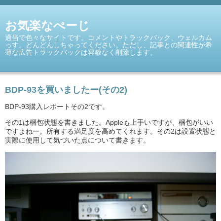
お気楽なぺーじ
適当で色々なサイトです。コメントやトラックバック、ウェルカム
っす。どんどんしちゃってください。ただし、記事との関連性が希
薄な広告トラックバックは容赦なく削除します。
BDP-93を買いましたー(その2)
BDP-93購入レポートその2です。
その1は梱包状態を書きました。Appleも上手いですが、梱包がいい
ですよねー。所有する満足度を高めてくれます。その2は設置状態と
実際に使用して気づいた点について書きます。