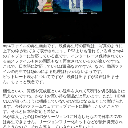
mp4ファイルの再生画面です。映像再生時の情報は、写真のように
上下の枠 が出てきて表示されます。PS3よりも優れている点はmp4
のチャプターに対応している点です。インターレース保持されてい
るmp4ファイルも何の問題もなく再生されているのが良いですね。
これで、日本語に対応していれば最高なのですが。なお、動画ファ
イルの再生ではQdeoによる処理は行われないようです。
ビットレート表示についてですが、映像は出ますが音声は出ませ
ん。ちょっと残念です。
梱包といい、質感や完成度といい送料を入れて5万円を切る製品とは
思えないですね。かなりお買い得な製品だと思います。ただ、HDMI
CECが狙ったように機能していないのが気になる点として挙げられ
ます。今後のファームウェアアップデートに期待したいところで
す。それと日本語対応も希望ｗ
私が購入したのはDVDがリージョン1に対応したもので日本のDVD
は再生できません。リージョンフリー化キットなどが後日発売され
るようなので、それを導入していきたいと思います。