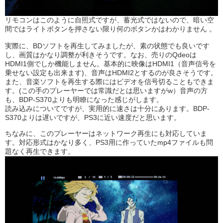
リモコンはこのように自照式ですが、蓄光式ではないので、暗い空
間ではライトボタンを押さない限り何のボタンかはわかりません 。
実際に、BDソフトを再生してみましたが、素の状態でも良いです
し、画質はかなり調整が利きそうです。なお、売りのQdeoは
HDMI1側でしか機能しません。基本的に映像はHDMI1（音声信号を
乗せない設定も出来ます)、音声はHDMI2とするのが良さそうです。
また、音楽ソフトを再生する際にはビデオを信号切ることもできま
す。(この手のプレーヤーでは常識だとは思いますがw）音声の方
も、BDP-S370よりも明瞭になった感じがします。
読み込みについてですが、実用的に速さは十分にあります。BDP-
S370よりは遅いですが、PS3に近い速度だと思います。
ちなみに、このプレーヤーはネットワーク再生にも対応していま
す。対応形式はかなり多く、PS3用に作っていたmp4ファイルも問
題なく再生できます。