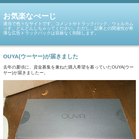
お気楽なぺーじ
適当で色々なサイトです。コメントやトラックバック、ウェルカム
っす。どんどんしちゃってください。ただし、記事との関連性が希
薄な広告トラックバックは容赦なく削除します。
OUYA(ウーヤー)が届きました
去年の夏頃に、資金募集を兼ねた購入希望を募っていたOUYA(ウー
ヤー)が届きましたー。