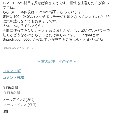
12V 1.5Aの製品を探せば良さそうです。極性も注意した方が良い
ですね。
ちなみに、本体側は5.5mmの端子になっています。
電圧は100～240Vのマルチボルテージ対応となっていますので、特
に気を遣わなくても良さそうです。
大体こんな所でしょうか。
実際に使ってみないと何とも言えませんが、Tegra3がフルパワーで
動くとどうなるのかちょっとだけ楽しみです。（Tegra4とか
Snapdragon 800とかが出ている中で今更感はぬぐえませんがw)
2013/06/27 23:06
ゲーム
«
前の記事
次の記事
»
コメント(0)
コメント投稿
名前
(必須)
メールアドレス
(必須)
URL