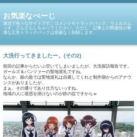
お気楽なぺーじ
適当で色々なサイトです。コメントやトラックバック、ウェルカム
っす。どんどんしちゃってください。ただし、記事との関連性が希
薄な広告トラックバックは容赦なく削除します。
大洗行ってきましたー。(その2)
前回の記事からだいぶ空いてしまいましたが、大洗探訪報告です。
ガールズ＆パンツァーの聖地巡礼ですね。
なんか、銀の匙では聖地巡礼は自粛してくれと制作側からのアナウ
ンスがありましたが、
まぁ、その通りであり仕方ないっすね。
地域の人に迷惑を掛けないのが鉄の掟ですからｗ